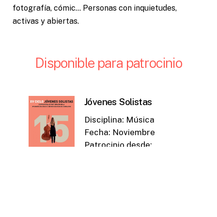
fotografía, cómic... Personas con inquietudes,
activas y abiertas.
Disponible
para
patrocinio
Jóvenes Solistas
Disciplina: Música
Fecha: Noviembre
Patrocinio desde:
30.000 € Espacio
cultural vinculado: Teatro Romea
Detalles / Patrocinar
Mu-tantes