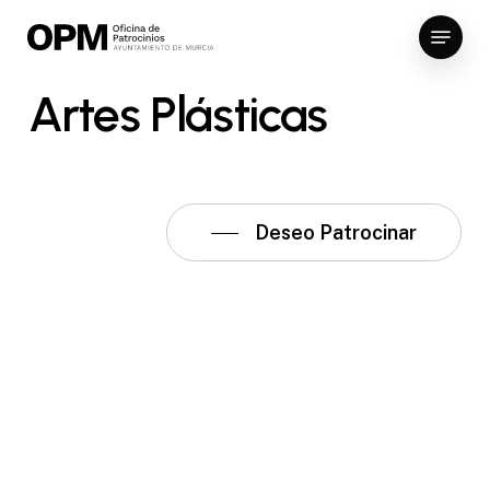
Skip
Menu
to
Close
main
Artes
Plásticas
Menu
content
Deseo Patrocinar