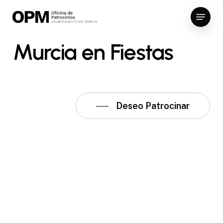
Skip
Menu
to
Close
main
Murcia
en
Fiestas
Menu
content
Deseo Patrocinar