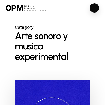
Skip
Menu
to
Close
main
Menu
content
Category
Arte sonoro y
música
experimental